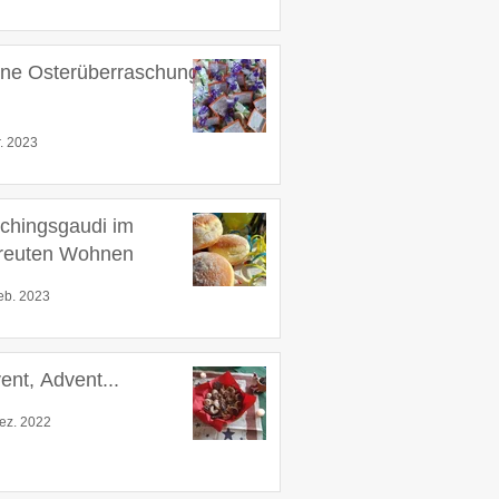
ine Osterüberraschung
r. 2023
chingsgaudi im
reuten Wohnen
eb. 2023
ent, Advent...
ez. 2022