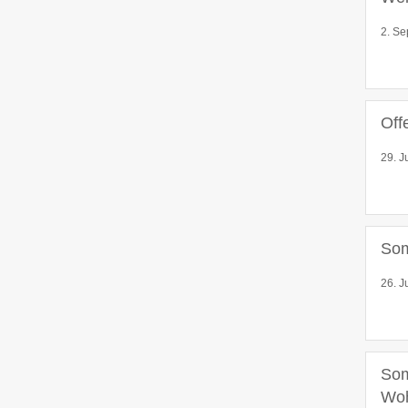
2. Se
Off
29. J
Som
26. J
Som
Wo