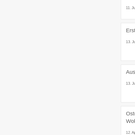
11. J
Ers
13. J
Aus
13. J
Ost
Wo
12. A