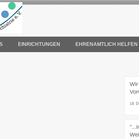
S
EINRICHTUNGEN
EHRENAMTLICH HELFEN
Wir
Vor
18. D
"...
Wei