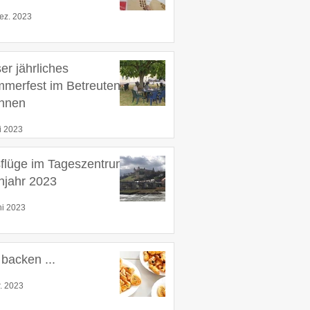
ez. 2023
er jährliches
merfest im Betreuten
hnen
li 2023
flüge im Tageszentrum
hjahr 2023
ni 2023
 backen ...
r. 2023