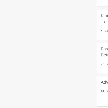
Kle
:-)
5. Ap
Fas
Bet
22. F
Adv
14. D