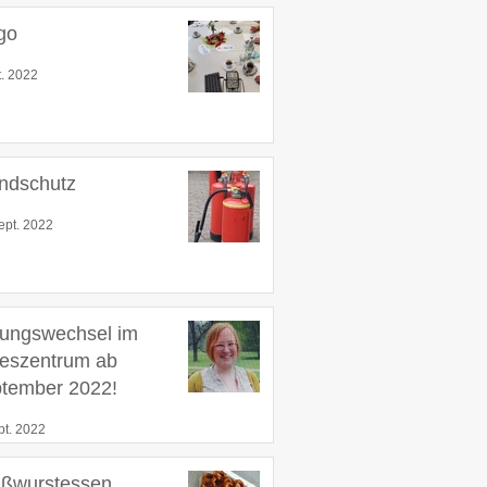
go
t. 2022
ndschutz
ept. 2022
tungswechsel im
eszentrum ab
tember 2022!
pt. 2022
ßwurstessen