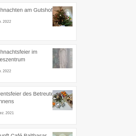
hnachten am Gutshof
n. 2022
hnachtsfeier im
eszentrum
n. 2022
entsfeier des Betreuten
hnens
ez. 2021
unft Café Balthasar