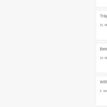
Trä
31. M
Bet
10. M
Wil
5. Ja