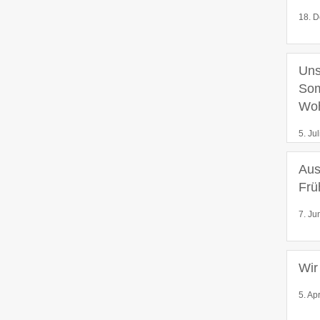
18. D
Uns
Som
Wo
5. Ju
Aus
Frü
7. Ju
Wir
5. Ap