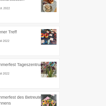
pt. 2022
ener Treff
uli 2022
merfest Tageszentrum
uli 2022
merfest des Betreuten
hnens