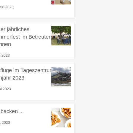
ez. 2023
er jährliches
merfest im Betreuten
hnen
li 2023
flüge im Tageszentrum
hjahr 2023
ni 2023
 backen ...
r. 2023