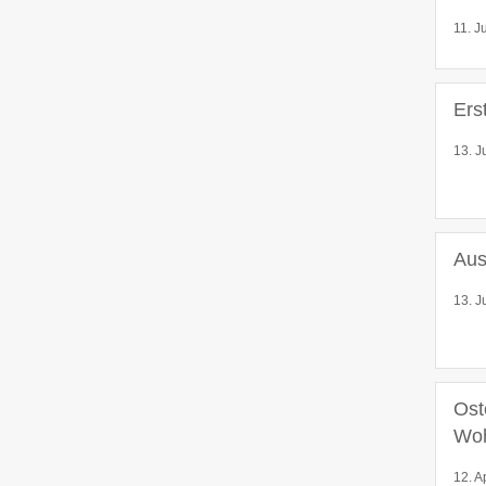
11. J
Ers
13. J
Aus
13. J
Ost
Wo
12. A