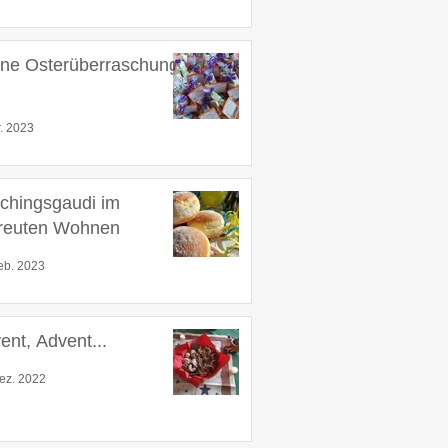
ine Osterüberraschung
r. 2023
chingsgaudi im
reuten Wohnen
eb. 2023
ent, Advent...
ez. 2022