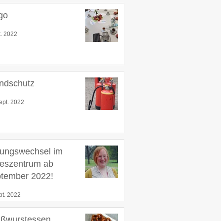
go
t. 2022
ndschutz
ept. 2022
tungswechsel im
eszentrum ab
tember 2022!
pt. 2022
ßwurstessen