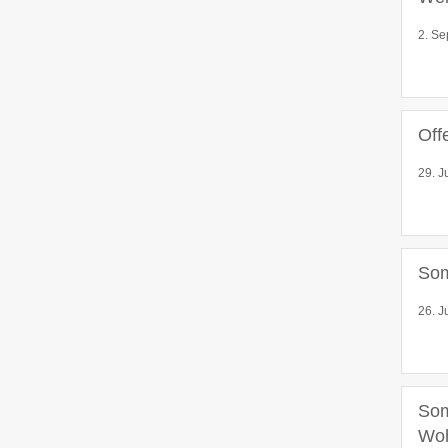
2. Se
Off
29. J
Som
26. J
Som
Wo