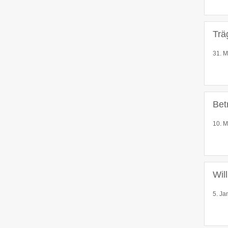
Trä
31. M
Bet
10. M
Wil
5. Ja