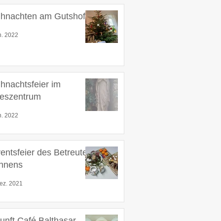
hnachten am Gutshof
n. 2022
hnachtsfeier im
eszentrum
n. 2022
entsfeier des Betreuten
hnens
ez. 2021
unft Café Balthasar