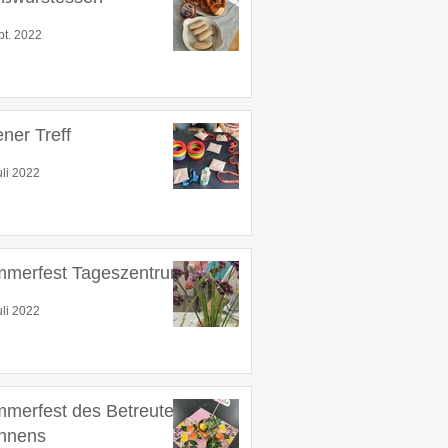
pt. 2022
ener Treff
uli 2022
merfest Tageszentrum
uli 2022
merfest des Betreuten
hnens