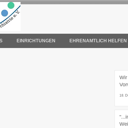
S
EINRICHTUNGEN
EHRENAMTLICH HELFEN
Wir
Vor
18. D
"...
Wei