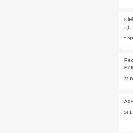
Kle
:-)
5. Ap
Fas
Bet
22. F
Adv
14. D