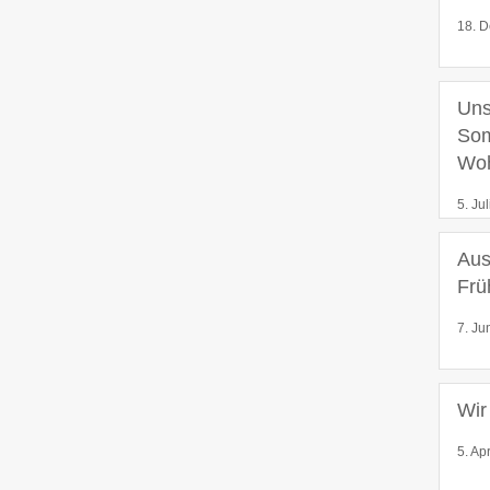
18. D
Uns
Som
Wo
5. Ju
Aus
Frü
7. Ju
Wir
5. Ap