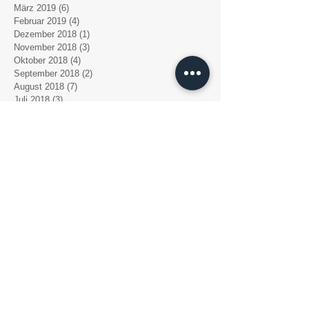
März 2019
(6)
6 Beiträge
Februar 2019
(4)
4 Beiträge
Dezember 2018
(1)
1 Beitrag
November 2018
(3)
3 Beiträge
Oktober 2018
(4)
4 Beiträge
September 2018
(2)
2 Beiträge
August 2018
(7)
7 Beiträge
Juli 2018
(3)
3 Beiträge
Juni 2018
(1)
1 Beitrag
Mai 2018
(1)
1 Beitrag
April 2018
(1)
1 Beitrag
März 2018
(5)
5 Beiträge
Der Aufwind e. V.