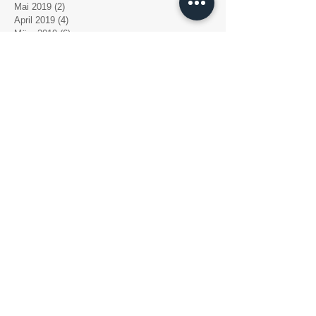
Mai 2019
(2)
2 Beiträge
April 2019
(4)
4 Beiträge
März 2019
(6)
6 Beiträge
Februar 2019
(4)
4 Beiträge
Dezember 2018
(1)
1 Beitrag
November 2018
(3)
3 Beiträge
Oktober 2018
(4)
4 Beiträge
September 2018
(2)
2 Beiträge
August 2018
(7)
7 Beiträge
Juli 2018
(3)
3 Beiträge
Juni 2018
(1)
1 Beitrag
Mai 2018
(1)
1 Beitrag
April 2018
(1)
1 Beitrag
März 2018
(5)
5 Beiträge