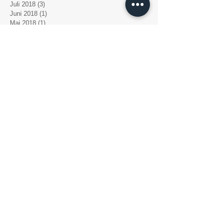
Juli 2018
(3)
3 Beiträge
Juni 2018
(1)
1 Beitrag
Mai 2018
(1)
1 Beitrag
April 2018
(1)
1 Beitrag
März 2018
(5)
5 Beiträge
Der Aufwind e. V.
Der Verein Aufwind e.V. wurde im März 1995
gegründet. Sein Ziel war, die gemeindenahe
psychiatrische Versorgung chronisch psychisch
kranker Menschen im Raum Werneck zu
verbessern, und somit die Lebensqualität der
Betroffenen zu erhöhen.
Die Arbeit der vergangenen Jahre hat gezeigt,
wie wichtig es für die betreuten Menschen war,