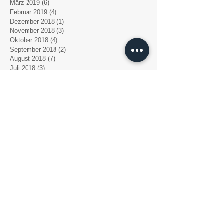
März 2019
(6)
6 Beiträge
Februar 2019
(4)
4 Beiträge
Dezember 2018
(1)
1 Beitrag
November 2018
(3)
3 Beiträge
Oktober 2018
(4)
4 Beiträge
September 2018
(2)
2 Beiträge
August 2018
(7)
7 Beiträge
Juli 2018
(3)
3 Beiträge
Juni 2018
(1)
1 Beitrag
Mai 2018
(1)
1 Beitrag
April 2018
(1)
1 Beitrag
März 2018
(5)
5 Beiträge
Der Aufwind e. V.
Der Verein Aufwind e.V. wurde im März 1995